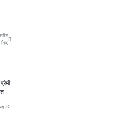
स्पीड
श किए
प्रेमी
ात
पक्ष को
am
re