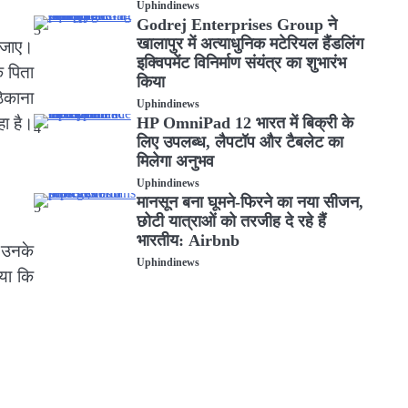
Uphindinews
Godrej Enterprises Group ने
3
खालापुर में अत्याधुनिक मटेरियल हैंडलिंग
 जाए।
इक्विपमेंट विनिर्माण संयंत्र का शुभारंभ
े पिता
किया
ठिकाना
Uphindinews
HP OmniPad 12 भारत में बिक्री के
हा है।
4
लिए उपलब्ध, लैपटॉप और टैबलेट का
मिलेगा अनुभव
Uphindinews
मानसून बना घूमने-फिरने का नया सीजन,
5
छोटी यात्राओं को तरजीह दे रहे हैं
भारतीय: Airbnb
ं उनके
Uphindinews
ाया कि