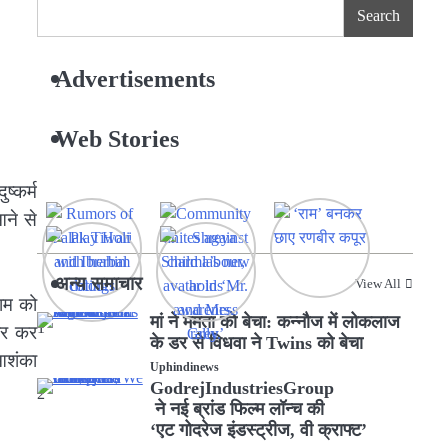
Search
Advertisements
Web Stories
ष्कर्म
आने से
अन्य समाचार
View All
ाम को
मां ने ममता को बेचा: कन्नौज में लोकलाज
1
ार कर
के डर से विधवा ने Twins को बेचा
आशंका
Uphindinews
GodrejIndustriesGroup
2
ने नई ब्रांड फिल्म लॉन्च की
‘एट गोदरेज इंडस्ट्रीज, वी क्राफ्ट’