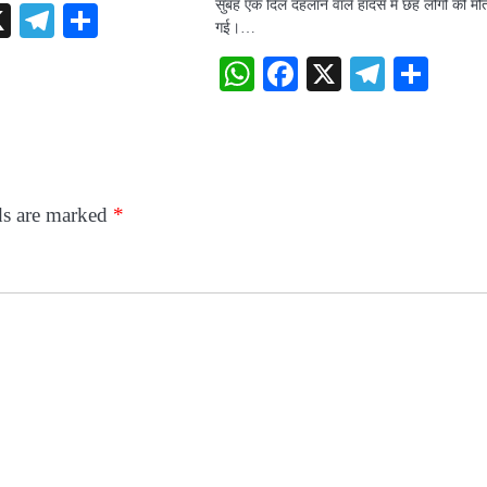
सुबह एक दिल दहलाने वाले हादसे में छह लोगों की मौ
sApp
acebook
X
Telegram
Share
गई।…
WhatsApp
Facebook
X
Telegr
Sha
ds are marked
*