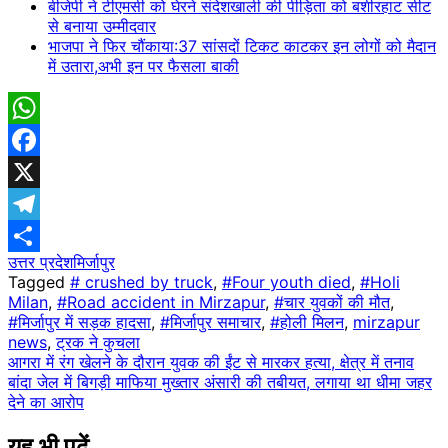
बीजेपी ने टीएमसी को घेरने संदेशखाली की पीड़िता को बशीरहाट सीट
से बनाया उम्मीदवार
भाजपा ने फिर चौंकाया:37 सांसदों​ टिकट काटकर इन लोगों को मैदान
में उतारा,अभी इन पर फैसला बाकी
WhatsApp
Facebook
X
Telegram
उत्तर प्रदेश
मिर्जापुर
Share
Tagged
# crushed by truck
,
#Four youth died
,
#Holi
Milan
,
#Road accident in Mirzapur
,
#चार युवकों की मौत
,
#मिर्जापुर में सड़क हादसा
,
#मिर्जापुर समाचार
,
#होली मिलन
,
mirzapur
news
,
ट्रक ने कुचला
Post
आगरा में रंग खेलने के दौरान युवक की ईंट से मारकर हत्या, क्षेत्र में तनाव
बांदा जेल में बिगड़ी माफिया मुख्तार अंसारी की तबीयत, लगाया था धीमा जहर
navigation
देने का आरोप
यह भी पढ़ें