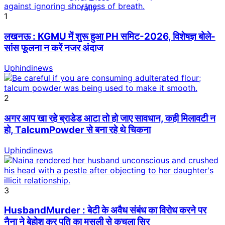
1
लखनऊ : KGMU में शुरू हुआ PH समिट-2026, विशेषज्ञ बोले-
सांस फूलना न करें नजर अंदाज
Uphindinews
2
अगर आप खा रहे ब्राडेड आटा तो हो जाए सावधान, कही मिलावटी न
हो, TalcumPowder से बना रहे थे चिकना
Uphindinews
3
HusbandMurder : बेटी के अवैध संबंध का विरोध करने पर
नैना ने बेहोश कर पति का मुसली से कुचला सिर