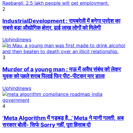
2
IndustrialDevelopment : रायबरेली में बनेगा प्रदेश का
सबसे बड़ा औद्योगिक क्षेत्र, ढाई लाख लोगों को मिलेगी
Uphindinews
3
Murder of a young man : मऊ में अवैध संबंध को लेकर
युवक को पहले शराब पिलाई फिर पीट-पीटकर मार डाला
Uphindinews
4
‘Meta Algorithm में गड़बड़ है…’ Meta ने मानी गलती, अब
सरकार बोली- सिर्फ Sorry नहीं, पूरा हिसाब दो