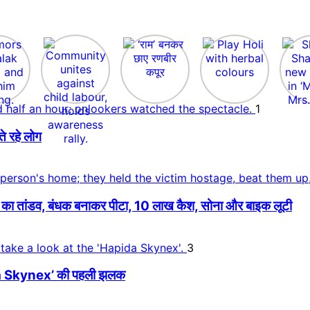
1
ते रहे लोग
का तांडव, बंधक बनाकर पीटा, 10 लाख कैश, सोना और बाइक लूटी
3
apida Skynex’ की पहली झलक