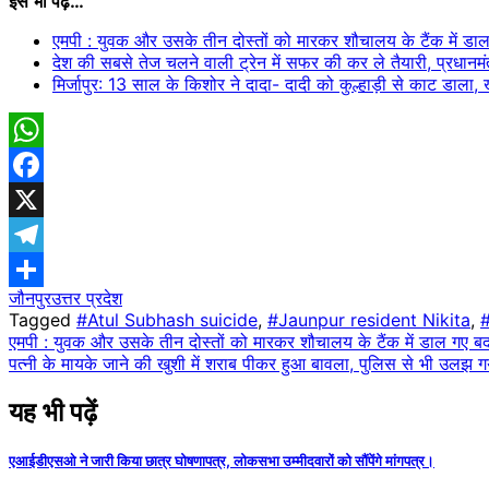
इसे भी पढ़ें…
एमपी : युवक और उसके तीन दोस्तों को मारकर शौचालय के टैंक में डा
देश की सबसे तेज चलने वाली ट्रेन में सफर की कर ले तैयारी, प्रधानमं
मिर्जापुर: 13 साल के किशोर ने दादा- दादी को कुल्हाड़ी से काट डाला
WhatsApp
Facebook
X
Telegram
जौनपुर
उत्तर प्रदेश
Share
Tagged
#Atul Subhash suicide
,
#Jaunpur resident Nikita
,
#
Post
एमपी : युवक और उसके तीन दोस्तों को मारकर शौचालय के टैंक में डाल गए ब
पत्नी के मायके जाने की खुशी में शराब पीकर हुआ बावला, पुलिस से भी उलझ ग
navigation
यह भी पढ़ें
एआईडीएसओ ने जारी किया छात्र घोषणापत्र, लोकसभा उम्मीदवारों को सौंपेंगे मांगपत्र।