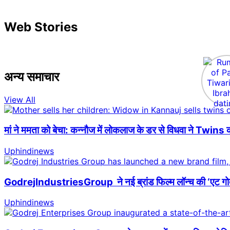
Web Stories
अन्य समाचार
View All
मां ने ममता को बेचा: कन्नौज में लोकलाज के डर से विधवा ने Twins क
Uphindinews
GodrejIndustriesGroup ने नई ब्रांड फिल्म लॉन्च की ‘एट गोदरेज
Uphindinews