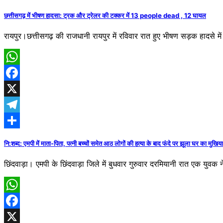
छत्तीसगढ़ में भीषण हादसा: ट्रक और ट्रेलर की टक्कर में 13 people dead , 12 घायल
रायपुर।छत्तीसगढ़ की राजधानी रायपुर में रविवार रात हुए भीषण सड़क हादसे 
WhatsApp
Facebook
X
Telegram
Share
नि:शब्द: एमपी में माता-पिता, पत्नी बच्चों समेत आठ लोगों की हत्या के बाद फंदे पर झूला घर का मुखिया
​छिंदवाड़ा। एमपी के छिंदवाड़ा जिले में बुधवार गुरुवार दरमियानी रात एक युव
WhatsApp
Facebook