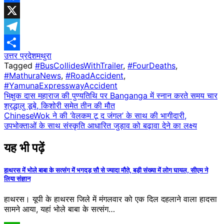
Facebook
X
Telegram
उत्तर प्रदेश
मथुरा
Share
Tagged
#BusCollidesWithTrailer
,
#FourDeaths
,
#MathuraNews
,
#RoadAccident
,
#YamunaExpresswayAccident
Post
भिक्षुक दास महाराज की पुण्यतिथि पर Banganga में स्नान करते समय चार
श्रद्धालु डूबे, किशोरी समेत तीन की मौत
navigation
ChineseWok ने की ‘वेलकम टू द जंगल’ के साथ की भागीदारी,
उपभोक्ताओं के साथ संस्कृति आधारित जुड़ाव को बढ़ावा देने का लक्ष्य
यह भी पढ़ें
हाथरस में भोले बाबा के सत्संग में भगदड़ सौ से ज्यादा मौते, बड़ी संख्या में लोग घायल, सीएम ने
लिया संज्ञान
हाथरस। यूपी के हाथरस जिले में मंगलवार को एक दिल दहलाने वाला हादसा
सामने आया, यहां भोले बाबा के सत्संग…