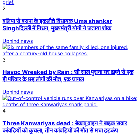
2
बलिया से बसपा के इकलौते विधायक Uma shankar
Singhदिल्ली में निधन, मुख्यमंत्री योगी ने जताया शोक
Uphindinews
3
Havoc Wreaked by Rain : सौ साल पुराना घर ढहने से एक
ही परिवार के छह लोगों की मौत, एक घायल
Uphindinews
4
Three Kanwariyas dead : बेकाबू वाहन ने बाइक सवार
कांवड़ियों को कुचला, तीन कांवड़ियों की मौत से मचा हड़कंप