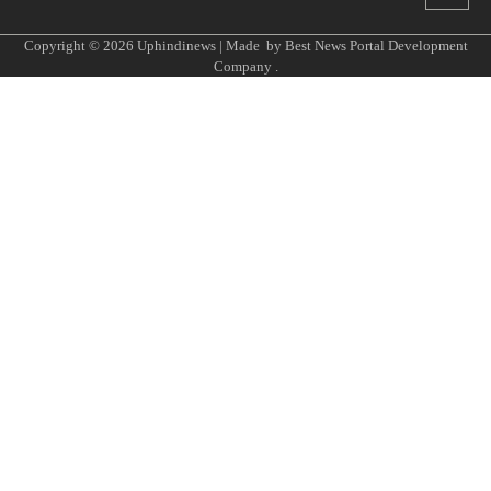
Copyright © 2026
Uphindinews
| Made by
Best News Portal Development
Company
.