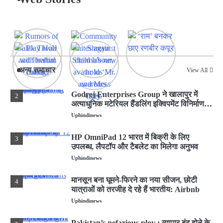
Pakistan’s nefarious ploy : व्यापार बंद होने के
5
बाद भी यूएई के जरिए भारत भेज रहा सामान, हाई
अलर्ट जारी
Uphindinews
GodrejIndustriesGroup
1
ने नई ब्रांड फिल्म लॉन्च की
अन्य समाचार
‘एट गोदरेज इंडस्ट्रीज, वी क्राफ्ट’
View All
Uphindinews
Godrej Enterprises Group ने खालापुर में
2
अत्याधुनिक मटेरियल हैंडलिंग इक्विपमेंट विनिर्माण
संयंत्र का शुभारंभ किया
Uphindinews
HP OmniPad 12 भारत में बिक्री के लिए
3
उपलब्ध, लैपटॉप और टैबलेट का मिलेगा अनुभव
Uphindinews
मानसून बना घूमने-फिरने का नया सीजन, छोटी
4
यात्राओं को तरजीह दे रहे हैं भारतीय: Airbnb
Uphindinews
Pakistan’s nefarious ploy : व्यापार बंद होने के