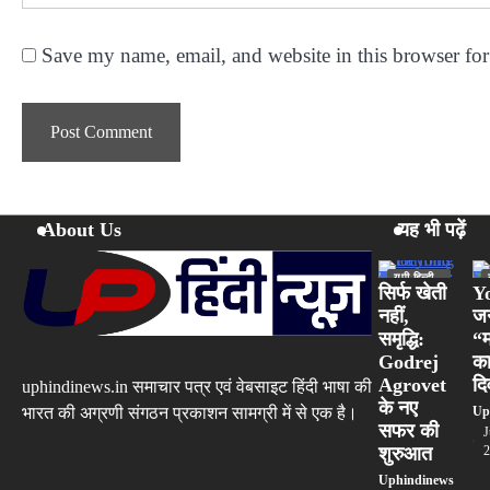
Save my name, email, and website in this browser for
About Us
यह भी पढ़ें
यूपी हिन्दी
न्यूज
सिर्फ खेती
Yo
स्पेशल
नहीं,
जन
समृद्धि:
“म
Godrej
का
Agrovet
द
uphindinews.in समाचार पत्र एवं वेबसाइट हिंदी भाषा की
के नए
भारत की अग्रणी संगठन प्रकाशन सामग्री में से एक है।
Up
सफर की
J
शुरुआत
2
Uphindinews