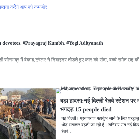
कितना करेंगे आप को कमजोर
n devotees
,
#Prayagraj Kumbh
,
#Yogi Adityanath
डी
सोनभद्र में बेकाबू ​ट्रेलर ने डिवाइडर तोड़ते हुए कार को रौंदा, बच्चे समेत छह क
बड़ा हादसा:नई दिल्ली रेलवे स्टेशन पर 
भगदड़ 15 people died
नई दिल्ली। प्रयागराज महाकुंभ जाने के लिए श्रद्धाल
भीड़ लगातार बढ़ती जा रही है। शनिवार रात नई दिल्
रेलवे…