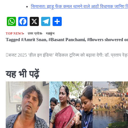
सियासत: झाड़ू फेंक कमल थामने वाले आठों विधायक जानिए 
WhatsApp
Facebook
X
Telegram
Share
TOP NEWS
उत्तर प्रदेश
महाकुंभ
Tagged
#Amrit Snan
,
#Basant Panchami
,
#flowers showered o
बजट 2025 ‘हील इन इंडिया’ मेडिकल टूरिज्म को बढ़ावा देगी: डॉ. प्रताप रेड्
Post
navigation
यह भी पढ़ें