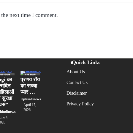
 the next time I comment.
Quick Links
About Us
यूपी हिन्दी
यूपी हिन्दी
न्यूज
न्यूज
gi का
प्रणय रॉय
स्पेशल
स्पेशल
Contact Us
्मदिन
का सच्चा
लखनऊ
हिलाओं
प्यार …
Disclaimer
 सुरक्षा
Uphindinews
Privacy Policy
िवस”
April 17,
2026
hindinews
une 4,
026