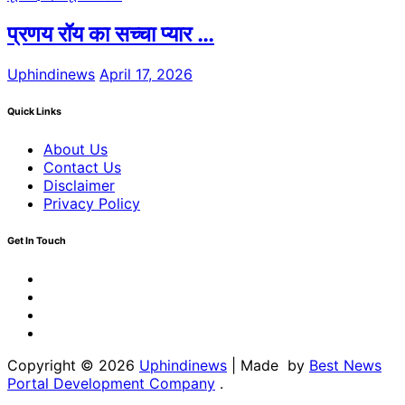
प्रणय रॉय का सच्चा प्यार …
Uphindinews
April 17, 2026
Quick Links
About Us
Contact Us
Disclaimer
Privacy Policy
Get In Touch
Facebook
Twitter
Youtube
Linkedin
Copyright © 2026
Uphindinews
| Made by
Best News
Portal Development Company
.