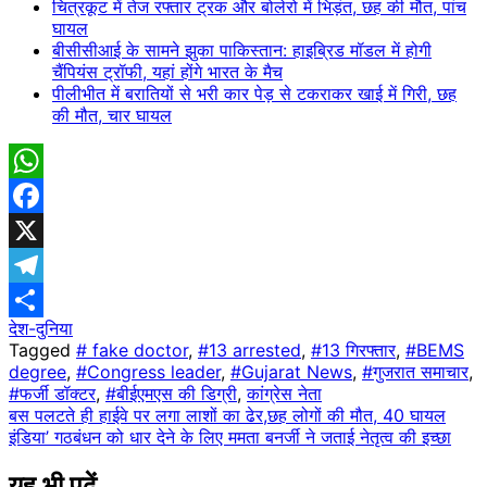
चित्रकूट में तेज रफ्तार ट्रक और बोलेरो में भिड़ंत, छह की मौत, पांच
घायल
बीसीसीआई के सामने झुका पाकिस्तान: हाइब्रिड मॉडल में होगी
चैंपियंस ट्रॉफी, यहां होंगे भारत के मैच
पीलीभीत में बरातियों से भरी कार पेड़ से टकराकर खाई में गिरी, छह
की मौत, चार घायल
WhatsApp
Facebook
X
Telegram
देश-दुनिया
Share
Tagged
# fake doctor
,
#13 arrested
,
#13 गिरफ्तार
,
#BEMS
degree
,
#Congress leader
,
#Gujarat News
,
#गुजरात समाचार
,
#फर्जी डॉक्टर
,
#बीईएमएस की डिग्री
,
कांग्रेस नेता
Post
बस पलटते ही हाईवे पर लगा लाशों का ढेर,छह लोगों की मौत, 40 घायल
इंडिया’ गठबंधन को धार देने के लिए ममता बनर्जी ने जताई नेतृत्व की इच्छा
navigation
यह भी पढ़ें