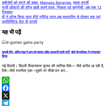
#बीजेपी को हराने की इच्छा
,
Mamata Banerjee
,
ममता बनर्जी
Post
फर्जी डॉक्टरों की फौज खड़ी करने वाला, निकला पूर्व कांग्रेसी, अब तक 13
गिरफ्तार
navigation
वी ने लॉन्च किया सुपर हीरो प्रीपेड प्लान,अब मध्यरात्रि से दोपहर तक पाएं
अनलिमिटेड डेटा के फायदे
यह भी पढ़ें
चुनावी तीर: अमित शाह ने आप को बताया अवैध आमदनी वाली पार्टी, बोले केजरीवाल ने भ्रष्टाचार
किया
नई दिल्ली। दिल्ली विधानसभा चुनाव की तारिख जैसे— जैसे करीब आ रही है,
वैसे—वैसे राजनेता एक—दूसरे पर तीखे वार कर…
WhatsApp
Facebook
X