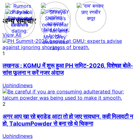
अन्य समाचार
View All
1
लखनऊ : KGMU में शुरू हुआ PH समिट-2026, विशेषज्ञ बोले-
सांस फूलना न करें नजर अंदाज
Uphindinews
2
अगर आप खा रहे ब्राडेड आटा तो हो जाए सावधान, कही मिलावटी न
हो, TalcumPowder से बना रहे थे चिकना
Uphindinews