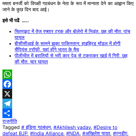
ममता बनर्जी को विपक्षी गठबंधन के नेता के रूप में मान्यता देने का आह्वान किए
जाने के कुछ दिन बाद आई।
इसे भी पढें …..
चित्रकूट में तेज रफ्तार ट्रक और बोलेरो में भिड़ंत, छह की मौत, पांच
घायल
बीसीसीआई के सामने झुका पाकिस्तान: हाइब्रिड मॉडल में होगी
चैंपियंस ट्रॉफी, यहां होंगे भारत के मैच
पीलीभीत में बरातियों से भरी कार पेड़ से टकराकर खाई में गिरी, छह
की मौत, चार घायल
WhatsApp
Facebook
X
Telegram
राजनीति
Share
Tagged
# इंडिया गठबंधन
,
#Akhilesh yadav
,
#Desire to
defeat BJP
,
#India Alliance
,
#NDA
,
#अखिलेश यादव
,
#एनडीए
,