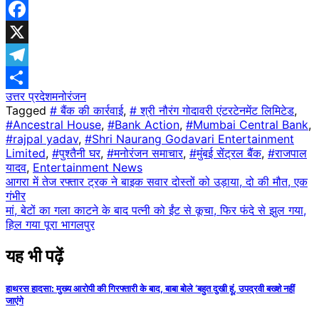
WhatsApp
Facebook
X
Telegram
उत्तर प्रदेश
मनोरंजन
Share
Tagged
# बैंक की कार्रवाई
,
# श्री नौरंग गोदावरी एंटरटेनमेंट लिमिटेड
,
#Ancestral House
,
#Bank Action
,
#Mumbai Central Bank
,
#rajpal yadav
,
#Shri Naurang Godavari Entertainment
Limited
,
#पुश्तैनी घर
,
#मनोरंजन समाचार
,
#मुंबई सेंट्रल बैंक
,
#राजपाल
यादव
,
Entertainment News
Post
आगरा में तेज रफ्तार ट्रक ने बाइक सवार दोस्तों को उड़ाया, दो की मौत, एक
गंभीर
navigation
मां, बेटों का गला काटने के बाद पत्नी को ईंट से कूचा, फिर फंदे से झुल गया,
हिल गया पूरा भागलपुर
यह भी पढ़ें
हाथरस हादसा: मुख्य आरोपी की गिरफ्तारी के बाद, बाबा बोले ‘बहुत दुखी हूं, उपद्रवी बख्शे नहीं
जाएंगे