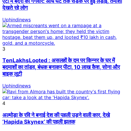
एटा में बंदरों का गैंगवार: आधे घंटे तक सड़क पर हुई लड़ाई, तमाशा
देखते रहे लोग
Uphindinews
3
TenLakhsLooted : असलहों के दम पर किन्नर के घर में
बदमाशों का तांडव, बंधक बनाकर पीटा, 10 लाख कैश, सोना और
बाइक लूटी
Uphindinews
4
अल्मोड़ा के रवि ने बनाई देश की पहली उड़ने वाली कार, देखे
‘Hapida Skynex’ की पहली झलक