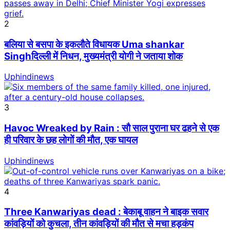
2
बलिया से बसपा के इकलौते विधायक Uma shankar
Singhदिल्ली में निधन, मुख्यमंत्री योगी ने जताया शोक
Uphindinews
3
Havoc Wreaked by Rain : सौ साल पुराना घर ढहने से एक
ही परिवार के छह लोगों की मौत, एक घायल
Uphindinews
4
Three Kanwariyas dead : बेकाबू वाहन ने बाइक सवार
कांवड़ियों को कुचला, तीन कांवड़ियों की मौत से मचा हड़कंप