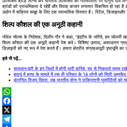
उपभोक्ता ब्रांड
लॉन्च
कर भारतीय उपभोक्ता की गतिशीलता पर दोगुना दांव लग
ब्रांडों को प्राथमिकता दे
रहेहैं
और विवाह बाजार लगातार विकसित हो रहा है और ये
उद्योग में सक्रिय समूह के लिए एक स्वाभाविक विस्तार है। रिटेल,
डिजाइनऔर
शिल्प कौशल की एक अनूठी कहानी
नोवेल
ज्वेल्स
के निदेशक, दिलीप गौर ने कहा,
“इंद्रीय
के जरिये, हम ज्वेलरी खं
शिल्प कौशल की एक अनूठी कहानी पेश करे। विशिष्ट उत्पाद, असाधारण ग
डिज़ाइनों
को नए रूप में पेश करते हैं। हमारा क्षेत्रीय
संग्रहअनूठी
पृष्ठभूमि का 
इसे भी पढ़ें…
सावधान:यूपी के इन​ जिलों में होगी भारी बारिश, घर से निकलते समय रख
बदायूं में हत्या के मामले में एक ही परिवार के 14 लोगों को मिली उम्रक
कारगिल विजय दिवस: जब भारतीय सेना ने पाकिस्तानी घुसपैठियों को म
WhatsApp
Facebook
X