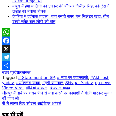
मेरे बंगले में रहता था
मथुरा में हेमा मालिनी को टक्कर देंगे बॉक्सर विजेंद्र सिंह, कांग्रेस ने
लड़ाई को बनाया रोचक
देवरिया में दर्दनाक हादसा: चाय बनाते समय गैस सिलेंडर फटा, तीन
बच्चो समेत चार लोगों की मौत
WhatsApp
Facebook
X
Telegram
उत्तर प्रदेश
लखनऊ
Share
Tagged
# Statement on SP
,
# सपा पर बयानबाजी
,
#Akhilesh
yadav
,
#अखिलेश यादव
,
#यूपी समाचार
,
Shivpal Yadav
,
up news
,
Video Viral
,
वीडियो वायरल
,
शिवपाल यादव
Post
जौनपुर में ढाबे पर शराब पीने से मना करने पर बदमाशों ने गोली मारकर युवक
की जान ली
navigation
वी ने लॉन्च किए स्पेशल आईपीएल ऑफर्स
यह भी पढ़ें