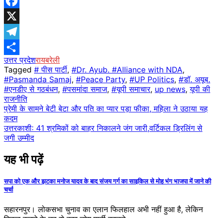
WhatsApp
Facebook
X
Telegram
उत्तर प्रदेश
रायबरेली
Share
Tagged
# पीस पार्टी
,
#Dr. Ayub. #Alliance with NDA
,
#Pasmanda Samaj
,
#Peace Party
,
#UP Politics
,
#डॉ. अयूब.
#एनडीए से गठबंधन
,
#पसमांदा समाज
,
#यूपी समाचार
,
up news
,
यूपी की
राजनीति
Post
प्रेमी के सामने बेटी बेटा और पति का प्यार पड़ा फीका, म​हिला ने उठाया यह
कदम
navigation
उत्तरकाशी: 41 श्रमिकों को बाहर निकालने जंग जारी,वर्टिकल ड्रिलिंग से
जगी उम्मीद
यह भी पढ़ें
सपा को एक और झटका मनोज यादव के बाद संजय गर्ग का साइकिल से मोह भंग भाजपा में जाने की
चर्चा
सहारनपुर। लोकसभा चुनाव का एलान फिलहाल अभी नहीं हुआ है, लेकिन