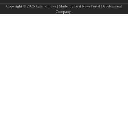
Copyright © 2026
Uphindinews
| Made by
Best News Portal Development
Company
.