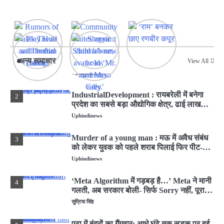
एटा में बंदरों का गैंगवार: आधे घंटे तक सड़क पर हुई
5
लड़ाई, तमाशा देखते रहे लोग
Uphindinews
EightDeaths : हिमाचल प्रदेश में चंबा जिले में
1
अन्य समाचार
यात्रियों से भरी बस पलटी, आठ लोगों की मौत, कई
View All
घायल
Uphindinews
IndustrialDevelopment : रायबरेली में बनेगा
2
प्रदेश का सबसे बड़ा औद्योगिक क्षेत्र, ढाई लाख
लोगों को मिलेगी
Uphindinews
Murder of a young man : मऊ में अवैध संबंध
3
को लेकर युवक को पहले शराब पिलाई फिर पीट-
पीटकर मार डाला
Uphindinews
‘Meta Algorithm में गड़बड़ है…’ Meta ने मानी
4
गलती, अब सरकार बोली- सिर्फ Sorry नहीं, पूरा
हिसाब दो
सुप्रिया सिंह
एटा में बंदरों का गैंगवार: आधे घंटे तक सड़क पर हुई