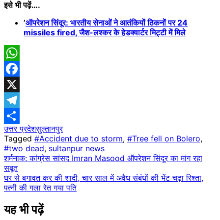
इसे भी पढ़ें….
’
ऑपरेशन सिंदूर: भारतीय सेनाओं ने आतंकियों ठिकनों पर 24
missiles fired, जैश-लश्कर के हेडक्वार्टर मिट्टी में मिले
WhatsApp
Facebook
X
Telegram
उत्तर प्रदेश
सुल्तानपुर
Share
Tagged
#Accident due to storm
,
#Tree fell on Bolero
,
#two dead
,
sultanpur news
Post
शर्मनाक: कांग्रेस सांसद Imran Masood ऑपरेशन सिंदूर का मांग रहा
सबूत
navigation
घर से बगावत कर की शादी, चार साल में अवैध संबंधों की भेंट चढ़ा रिश्ता,
पत्नी की गला रेत गया पति
यह भी पढ़ें