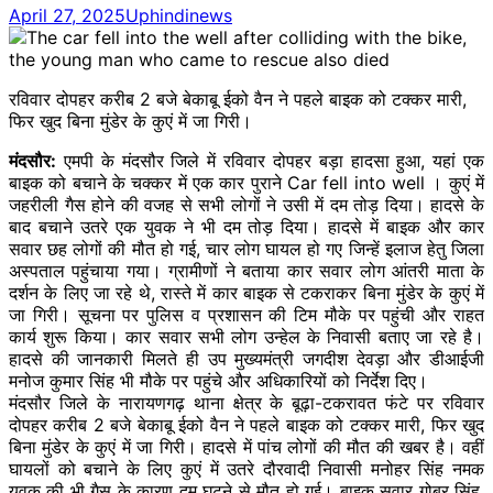
April 27, 2025
Uphindinews
रविवार दोपहर करीब 2 बजे बेकाबू ईको वैन ने पहले बाइक को टक्कर मारी,
फिर खुद बिना मुंडेर के कुएं में जा गिरी।
मंदसौर:
एमपी के मंदसौर जिले में रविवार दोपहर
बड़ा
हादसा हुआ, यहां एक
बाइक को बचाने के चक्कर में एक कार पुराने Car fell into well । कुएं में
जहरीली गैस होने की वजह से सभी लोगों ने उसी में दम
तोड़
दिया। हादसे के
बाद बचाने उतरे एक युवक ने भी दम
तोड़
दिया। हादसे में बाइक और कार
सवार छह लोगों की मौत हो गई, चार लोग घायल हो गए जिन्हें इलाज हेतु जिला
अस्पताल पहुंचाया गया। ग्रामीणों ने बताया कार सवार लोग
आंतरी
माता के
दर्शन के लिए जा रहे थे, रास्ते में कार बाइक से टकराकर बिना मुंडेर के कुएं में
जा गिरी। सूचना पर पुलिस व प्रशासन की
टिम
मौके पर पहुंची और राहत
कार्य शुरू किया। कार सवार सभी लोग
उन्हेल
के निवासी बताए जा रहे है।
हादसे की जानकारी मिलते ही उप मुख्यमंत्री जगदीश
देवड़ा
और डीआईजी
मनोज कुमार सिंह भी मौके पर पहुंचे और अधिकारियों को निर्देश दिए।
मंदसौर जिले के नारायणगढ़ थाना क्षेत्र के बूढ़ा-टकरावत फंटे पर रविवार
दोपहर करीब 2 बजे बेकाबू
ईको
वैन ने पहले बाइक को टक्कर मारी, फिर खुद
बिना मुंडेर के कुएं में जा गिरी। हादसे में पांच लोगों की मौत की खबर है। वहीं
घायलों को बचाने के लिए कुएं में उतरे
दौरवादी
निवासी मनोहर सिंह नमक
युवक की भी गैस के कारण दम घुटने से मौत हो गई। बाइक सवार गोबर सिंह,