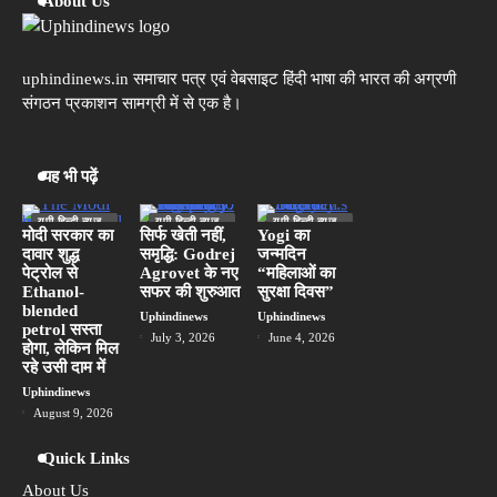
About Us
विशेषज्ञ बोले- सांस फूलना न करें नजर अंदाज
Uphindinews
uphindinews.in समाचार पत्र एवं वेबसाइट हिंदी भाषा की भारत की अग्रणी
अगर आप खा रहे ब्राडेड आटा तो हो जाए सावधान,
2
संगठन प्रकाशन सामग्री में से एक है।
कही मिलावटी न हो, TalcumPowder से बना रहे
थे चिकना
Uphindinews
यह भी पढ़ें
HusbandMurder : बेटी के अवैध संबंध का
3
विरोध करने पर नैना ने बेहोश कर पति का मुसली से
कुचला सिर
यूपी हिन्दी न्यूज
यूपी हिन्दी न्यूज
यूपी हिन्दी न्यूज
Uphindinews
स्पेशल
स्पेशल
स्पेशल
मोदी सरकार का
सिर्फ खेती नहीं,
Yogi का
दावार शुद्ध
समृद्धि: Godrej
जन्मदिन
लखनऊ
पेट्रोल से
Agrovet के नए
“महिलाओं का
मोदी सरकार का दावार शुद्ध पेट्रोल से Ethanol-
4
Ethanol-
सफर की शुरुआत
सुरक्षा दिवस”
blended petrol सस्ता होगा, लेकिन मिल रहे उसी
blended
दाम में
Uphindinews
Uphindinews
Uphindinews
petrol सस्ता
July 3, 2026
June 4, 2026
होगा, लेकिन मिल
रहे उसी दाम में
EightDeaths : हिमाचल प्रदेश में चंबा जिले में
5
यात्रियों से भरी बस पलटी, आठ लोगों की मौत, कई
Uphindinews
घायल
August 9, 2026
Uphindinews
Quick Links
About Us