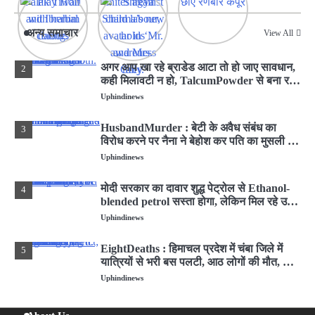
लखनऊ : KGMU में शुरू हुआ PH समिट-2026,
1
विशेषज्ञ बोले- सांस फूलना न करें नजर अंदाज
अन्य समाचार
View All
Uphindinews
अगर आप खा रहे ब्राडेड आटा तो हो जाए सावधान,
2
कही मिलावटी न हो, TalcumPowder से बना रहे
थे चिकना
Uphindinews
HusbandMurder : बेटी के अवैध संबंध का
3
विरोध करने पर नैना ने बेहोश कर पति का मुसली से
कुचला सिर
Uphindinews
मोदी सरकार का दावार शुद्ध पेट्रोल से Ethanol-
4
blended petrol सस्ता होगा, लेकिन मिल रहे उसी
दाम में
Uphindinews
EightDeaths : हिमाचल प्रदेश में चंबा जिले में
5
यात्रियों से भरी बस पलटी, आठ लोगों की मौत, कई
घायल
Uphindinews
लखनऊ : KGMU में शुरू हुआ PH समिट-2026,
1