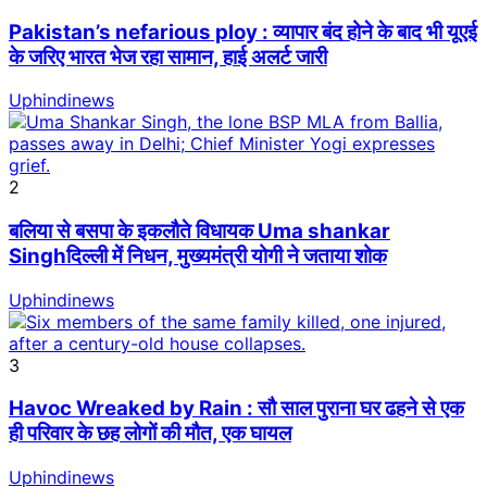
Pakistan’s nefarious ploy : व्यापार बंद होने के बाद भी यूएई
के जरिए भारत भेज रहा सामान, हाई अलर्ट जारी
Uphindinews
2
बलिया से बसपा के इकलौते विधायक Uma shankar
Singhदिल्ली में निधन, मुख्यमंत्री योगी ने जताया शोक
Uphindinews
3
Havoc Wreaked by Rain : सौ साल पुराना घर ढहने से एक
ही परिवार के छह लोगों की मौत, एक घायल
Uphindinews