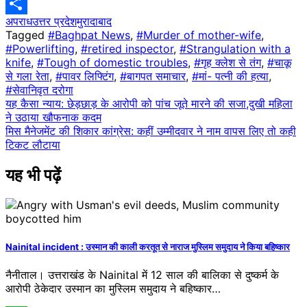
Telegram
अपराध
उत्तर प्रदेश
मुरादाबाद
Share
Tagged
#Baghpat News
,
#Murder of mother-wife
,
#Powerlifting
,
#retired inspector
,
#Strangulation with a
knife
,
#Tough of domestic troubles
,
#गृह क्लेश से तंग
,
#चाकू
से गला रेता
,
#पावर लिफ्टिंग
,
#बागपत समाचार
,
#मां- पत्नी की हत्या
,
#सेवानिवृत दरोगा
Post
यह कैसा न्याय: छेड़छाड़ के आरोपी को पांच जूते मारने की सजा,दुखी महिला
ने उठाया खौफनाक कदम
navigation
मिस मैनेजमेंट की शिकार कांग्रेस: कहीं उम्मीदवार ने नाम वापस लिए तो कही
टिकट लौटाया
यह भी पढ़ें
Nainital incident : उस्मान की काली करतूत से नाराज मुस्लिम समुदाय ने किया बहिष्कार
नैनीताल। उत्तराखंड के Nainital में 12 साल की बालिका से दुष्कर्म के
आरोपी ठेकेदार उस्मान का मुस्लिम समुदाय ने बहिष्कार…