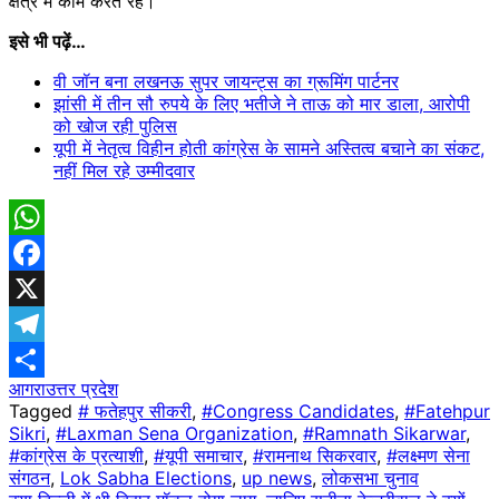
क्षेत्र में काम करते रहे।
इसे भी पढ़ें…
वी जॉन बना लखनऊ सुपर जायन्ट्स का ग्रूमिंग पार्टनर
झांसी में तीन सौ रुपये के लिए भतीजे ने ताऊ को मार डाला, आरोपी
को खोज रही पुलिस
यूपी में नेतृत्व वि​हीन होती कांग्रेस के सामने अस्तित्व बचाने का संकट,
नहीं मिल रहे उम्मीदवार
WhatsApp
Facebook
X
Telegram
आगरा
उत्तर प्रदेश
Share
Tagged
# फतेहपुर सीकरी
,
#Congress Candidates
,
#Fatehpur
Sikri
,
#Laxman Sena Organization
,
#Ramnath Sikarwar
,
#कांग्रेस के प्रत्याशी
,
#यूपी समाचार
,
#रामनाथ सिकरवार
,
#लक्ष्मण सेना
संगठन
,
Lok Sabha Elections
,
up news
,
लोकसभा चुनाव