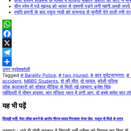
फर्जी शस्त्र लाइसेंस के मामले में ​माफिया मुख्तार अंसारी को कोर्ट न
चीन प्रेम में पड़े मुइज्जू को भारत से दुश्मनी पड़ने लगी महंगी,अरबों रु
स्मृति इरानी के बाद राहुल गांधी को वायनाड से चुनौती देने वाली एनी राज
WhatsApp
Facebook
X
Telegram
उत्तर प्रदेश
बरेली
Share
Tagged
# Bareilly Police
,
# two injured
,
# कार दुर्घटनाग्रस्त
,
# 
accident
,
MBBS Students
,
दो की मौत
,
दो घायल
,
बरेली पुलिस
Post
लोक कलाकारों को सोशल मीडिया से मिली नई पहचान: बृजेश सिंह
नईदिल्ली में भीषण हादसा: चार मंजिला भवन में लगी आग, दो बच्चे समेत चार लो
navigation
यह भी पढ़ें
सिपाही भर्ती: पेपर लीक करने के आरोप नीरज यादव गिरफ्तार भेजा जेल, मथुरा से मिले थे उत्तर
लखनऊ। भले ही योगी सरकार ने सिपाही भर्ती परीक्षा को निरस्त कर दिया हो,