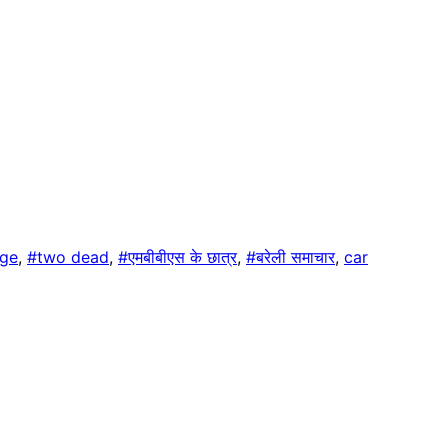
ege
,
#two dead
,
#एमबीबीएस के छात्र
,
#बरेली समाचार
,
car