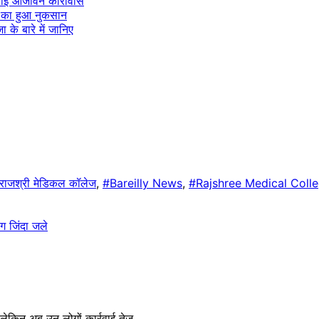
े सुनाई आजीवन कारावास
पये का हुआ नुकसान
ा के बारे में जानिए
राजश्री मेडिकल कॉलेज
,
#Bareilly News
,
#Rajshree Medical Coll
ग जिंदा जले
 लेकिन अब उन लोगों कार्रवाई तेज…