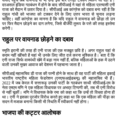
संसद पहुंचे अब वायनाड से भी उन्हें इस बार तगड़ी टक्कर मिलने जा रही है।
दरअसल इंडिया गठबंधन में होने के बाद सीपीआई ने यहां से महिला प्रत्याशी एनी
राजा को मैदान में उतार दिया है। सीपीआई अब कांग्रेस को दबाव बना रही है कि
राहुल गांधी को भाजपा को टक्कर देने के लिए उत्तर भारत से चुनाव लड़ना
चाहिए। वहीं कांग्रेस का मानना है कि यदि राहुल ने वायनाड को छोड़ा तो उन
पर फिर मैदान छोड़ने का दाग लगेगा, जिसे बीजेपी तुरूप के पत्ते की तरह इस्तेमा
करेगी।
राहुल पर वायनाड छोड़ने का दबाव
स्मृति इरानी की तरह ही एनी राजा की एक मजबूत छवि है। अगर राहुल यहां से
कदम नहीं खींचते है यहां भी उनके लिए जीत दर्ज करना मुश्किल है। बता दें कि
एनी राजा सिर्फ वामपंथी खेमे में बड़ा नाम नहीं हैं, बल्कि महिलाओं के हक में उठने
वाली उनकी मुखर आवाज को देशभर में पहचाना जाता है।
सीपीआई महासचिव डी राजा की पत्नी होने के साथ ही वह पार्टी की महिला इकाई
भारतीय राष्ट्रीय महिला फेडरेशन (एनएफआईडब्ल्यू) की महासचिव भी हैं।
2022 में जब केरल में सत्तारूढ़ उनकी पार्टी के गठबंधन साथी सीपीआई-एम के
नेता एमएम मणि ने एक महिला विधायक पर अभद्र टिप्पणी की, तब भी एनी विरोध
से नहीं चूकीं। मणि ने विधायक केके रमा को कहा था कि उन्हें तो विधवा होना ही
था। एनी ने इसका पुरजोर विरोध करते हुए कहा था कि एक महिला की पीड़ा का
सदन में मजाक बनाना किसी भी स्थिति में स्वीकार्य नहीं होगा।
भाजपा की कट्टर आलोचक