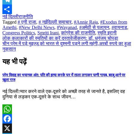
Telegram
नई दिल्ली
राजनीति
Share
Tagged
# एनी राजा
,
# नईदिल्ली समाचार
,
#Annie Raja
,
#Exodus from
Amethi
,
#New Delhi News
,
#Wayanad
,
#अमेठी से पलायन
,
#वायनाड
,
Congress Politics
,
Smriti Irani
,
कांग्रेस की राजनीति
,
स्मृति इरानी
Post
लोक कलाकारों की स्मृतियों का करें दस्तावेजीकरण: डॉ. धनंजय चोपड़ा
चीन प्रेम में पड़े मुइज्जू को भारत से दुश्मनी पड़ने लगी महंगी,अरबों रुपये का हुआ
navigation
नुकसान
यह भी पढ़ें
प्रेम विवाह का भयानक अंत: पति की हत्या करके घर में ताला लगाकर पत्नी गायब, बदबू आने पर
खुला राज
नई दिल्ली:प्यार करने वाले एक-दूसरे को अच्छी तरह से जानते है, इसलिए वह
दुनिया से लड़कर एक-दूसरे के साथ जीवन…
WhatsApp
Facebook