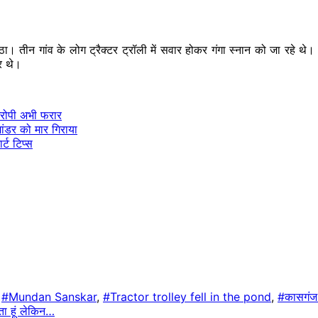
ठा। तीन गांव के लोग ट्रैक्टर ट्रॉली में सवार होकर गंगा स्नान को जा रहे थ
र थे।
य आरोपी अभी फरार
ंडर को मार गिराया
्ट टिप्स
,
#Mundan Sanskar
,
#Tractor trolley fell in the pond
,
#कासगंज
ता हूं लेकिन…