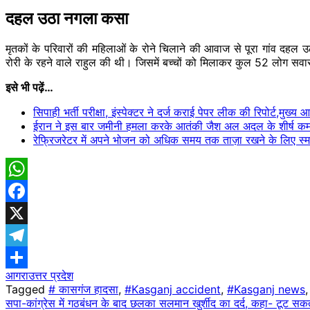
दहल उठा नगला कसा
मृतकों के परिवारों की महिलाओं के रोने चिलाने की आवाज से पूरा गांव दहल उ
रोरी के रहने वाले राहुल की थी। जिसमें बच्चों को मिलाकर कुल 52 लोग सवा
इसे भी पढ़ें…
सिपाही भर्ती परीक्षा, इंस्पेक्टर ने दर्ज कराई पेपर लीक की रिपोर्ट,मुख्
ईरान ने इस बार जमीनी हमला करके आतंकी जैश अल अदल के शीर्ष कमा
रेफ्रिजरेटर में अपने भोजन को अधिक समय तक ताज़ा रखने के लिए स्मार
WhatsApp
Facebook
X
Telegram
आगरा
उत्तर प्रदेश
Share
Tagged
# कासगंज हादसा
,
#Kasganj accident
,
#Kasganj news
Post
सपा-कांग्रेस में गठबंधन के बाद छलका सलमान खुर्शीद का दर्द, कहा- टूट सक