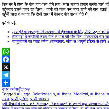
फिर घर में तीनों के बीच महाभारत होने लगा, सास नाराज होकर मायके चली ग
पहुंचकर उसने जहर खा लिया। पत्नी को फोन कर जहर खाने की बात बताई। उन 
पहुंची सास ने बताया कि दोनों साथ में बैठकर पीते शराब पीते थे।
इसे भी पढ़ें…
एयर इंडिया एक्सप्रेस ने लखनऊ से हैदराबाद के लिए सीधी उड़ान की 
सीतामढ़ी में जहरीली शराब पीने से पांच की मौत,बिना पोस्टमार्टम चार 
महामुकाबले का गवाह बनेगा अहमदाबाद: जोश से भरपूर्ण इंडिया से होगी 
WhatsApp
Facebook
X
Telegram
उत्तर प्रदेश
बुंदेलंखड
Share
Tagged
# Illegal Relationship
,
# Jhansi Medical
,
# Jhansi 
संबंध
,
झांसी पुलिस
,
झांसी समाचार
Post
यूपी बीजेपी में मच सकती है भगदड़, टिकट कटने के डर से कुछ सांसद सपा और
बिहार में छठपूजा कर लौट रहे परिवार पर बरसाईं गोलियां, दो की मौत, चार घा