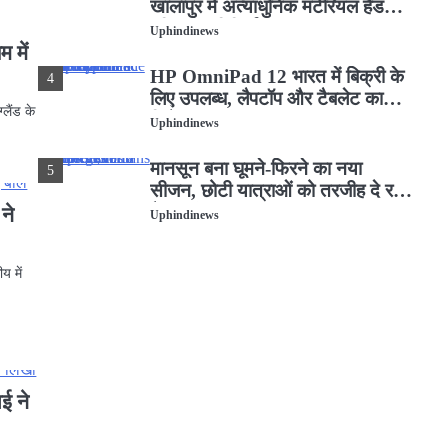
खालापुर में अत्याधुनिक मटेरियल हैंडलिंग
इक्विपमेंट विनिर्माण संयंत्र का शुभारंभ
Uphindinews
किया
 में
HP OmniPad 12 भारत में बिक्री के
4
लिए उपलब्ध, लैपटॉप और टैबलेट का
्लैंड के
मिलेगा अनुभव
Uphindinews
मानसून बना घूमने-फिरने का नया
5
सीजन, छोटी यात्राओं को तरजीह दे रहे
हैं भारतीय: Airbnb
ने
Uphindinews
मां ने ममता को बेचा: कन्नौज में लोकलाज
1
य में
के डर से विधवा ने Twins को बेचा
Uphindinews
GodrejIndustriesGroup
2
ने नई ब्रांड फिल्म लॉन्च की
‘एट गोदरेज इंडस्ट्रीज, वी क्राफ्ट’
ई ने
Uphindinews
Godrej Enterprises Group ने
3