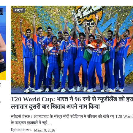
स्पोर्ट्स
ज
T20 World Cup: भारत ने 96 रनों से न्यूजीलैंड को ह
0
लगातार दूसरी बार खिताब अपने नाम किया
स्पोर्ट्स डेस्क। अहमदाबाद के नरेंद्र मोदी स्टेडियम मे रविवार को खेले गए T20 Wor
के फाइनल मुकाबले में सूर्य…
Uphindinews
March 9, 2026