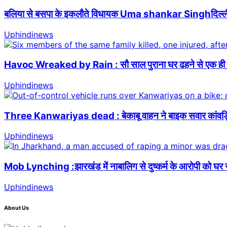
बलिया से बसपा के इकलौते विधायक Uma shankar Singhदिल्ली में
Uphindinews
Havoc Wreaked by Rain : सौ साल पुराना घर ढहने से एक ही पर
Uphindinews
Three Kanwariyas dead : बेकाबू वाहन ने बाइक सवार कांवड़ियों
Uphindinews
Mob Lynching :झारखंड में नाबालिग से दुष्कर्म के आरोपी को घ
Uphindinews
About Us