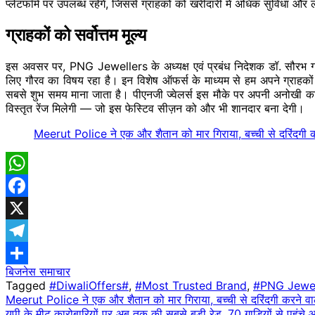
प्लेटफॉर्म पर उपलब्ध रहेंगे, जिससे ग्राहकों को खरीदारी में अधिक सुविधा औ
ग्राहकों को सर्वोत्तम मूल्य
इस अवसर पर, PNG Jewellers के अध्यक्ष एवं प्रबंध निदेशक डॉ. सौरभ गाडग
लिए गौरव का विषय रहा है। इन विशेष ऑफर्स के माध्यम से हम अपने ग्राहकों 
सबसे शुभ समय माना जाता है। पीएनजी ज्वेलर्स इस मौके पर अपनी अनोखी क
विस्तृत रेंज मिलेगी — जो इस फेस्टिव सीज़न को और भी शानदार बना देगी।
Meerut Police ने एक और शैतान को मार गिराया, बच्ची से दरिंदगी क
WhatsApp
Facebook
X
Telegram
बिजनेस समाचार
Share
Tagged
#DiwaliOffers#
,
#Most Trusted Brand
,
#PNG Jewel
Post
Meerut Police ने एक और शैतान को मार गिराया, बच्ची से दरिंदगी करने वाल
यूपी के मीट कारोबारियों पर अब तक की सबसे बड़ी रेड, 70 गाड़ियों से पहुं