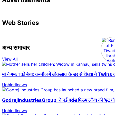
Web Stories
अन्य समाचार
View All
मां ने ममता को बेचा: कन्नौज में लोकलाज के डर से विधवा ने Twins क
Uphindinews
GodrejIndustriesGroup ने नई ब्रांड फिल्म लॉन्च की ‘एट गोदरेज
Uphindinews