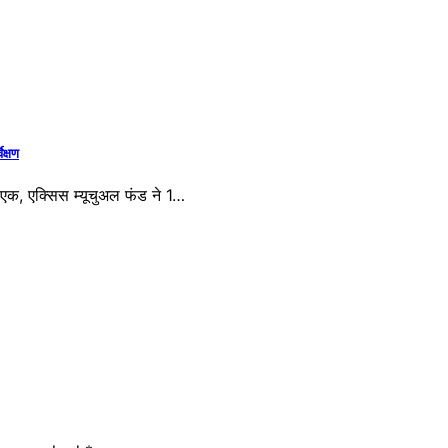
ेक्षण
े एक, एक्सिस म्यूचुअल फंड ने 1…