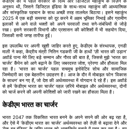
केडीएम की ये पहल सरकार के दिव्य और डिजिटल महाकुंभ के विज़न के
अनुरूप थी, जिसने डिजिटल इंडिया के साथ-साथ महाकुंभ की आध्यात्मिक
और सांस्कृतिक पहचान के साथ अच्छी तरह तालमेल बिठाया। इसने महाकुंभ
2025 में एक बड़ी समस्या को दूर करने में अहम भूमिका निभाई और ग्रामीण
इलाकों से आने वाले भक्तों को अपने घरवालों तथा सगे-संबंधियों से जोड़े
रखा। इसने सरकारी विभागों और प्रशासन की कोशिशों में भी सहयोग दिया,
जिसकी सभी जगह तारीफ हुई।
इस उपलब्धि पर अपनी खुशी जाहिर करते हुए, केडीएम के संस्थापक, एनडी
माली ने कहा, केंद्रीय मंत्री नितिन गडकरी जी के हाथों ‘ज़ी भारत की उड़ान’
अवॉर्ड पाना मेरे लिए बड़े सम्मान और गौरव की बात है, जिससे मुझे ‘भारत का
चार्जर’ कैंपेन को आगे बढ़ाने के लिए जबरदस्त जोश, प्रेरणा और हौसला मिल
रहा है। ‘भारत का चार्जर’ पहल सचमुच इनोवेटिव सोच और सामाजिक
जिम्मेदारी का एक बेहतरीन उदाहरण है। आज के दौर में मोबाइल फोन ‘विकास
के साधन’ बन गए हैं, जो देश की अर्थव्यवस्था में योगदान दे रहे हैं। इस अवॉर्ड
से हमें ‘केडीएम भारत का चार्जर’ पहल ज़रिये मोबाइल और अर्थव्यवस्था, दोनों
को चार्ज करने की अपनी कोशिशों को जारी रखने का हौसला मिला है।
केडीएम भारत का चार्जर
भारत 2047 तक विकसित भारत बनने के अपने सपने की ओर बढ़ रहा है,
और ऐसे में ‘केडीएम भारत का चार्जर’ अर्थव्यवस्था को तेज़ी से बढ़ावा देने और
‘मेक इन इंडिया’ के ज़रिए भारत को आत्मनिर्भर बनाने में मदद कर रहा है। हम