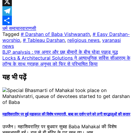
Facebook
X
Telegram
धर्म समाचार
वाराणसी
Share
Tagged
# Darshan of Baba Vishwanath
,
# Easy Darshan-
worship
,
# Tableau Darshan
,
religious news
,
varanasi
news
Post
BJP analysis : एक अनार और छह बीमारों के बीच घोड़ा पछाड़ युद्ध
Locks & Architectural Solutions ने अत्याधुनिक सर्विस सीआरएम के
navigation
लॉन्च के साथ ग्राहक अनुभव को फिर से परिभाषित किया
यह भी पढ़ें
महाशिवरात्रि पर हुई महाकाल की विशेष भस्मारती, बाबा का दर्शन पाने को लगी श्रद्धालुओं की कतार
उज्जैन। महाशिवरात्रि पर बुधवार सुबह Baba Mahakal की विशेष
भस्मआरती हुई। रात से ही मंदिर के पट खुल गए। आम…