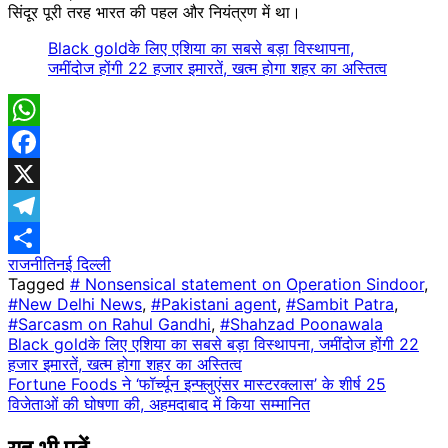
सिंदूर पूरी तरह भारत की पहल और नियंत्रण में था।
Black goldके लिए एशिया का सबसे बड़ा विस्थापना,
जमींदोज होंगी 22 हजार इमारतें, खत्म होगा शहर का अस्तित्व
WhatsApp
Facebook
X
Telegram
राजनीति
नई दिल्ली
Share
Tagged
# Nonsensical statement on Operation Sindoor
,
#New Delhi News
,
#Pakistani agent
,
#Sambit Patra
,
#Sarcasm on Rahul Gandhi
,
#Shahzad Poonawala
Post
Black goldके लिए एशिया का सबसे बड़ा विस्थापना, जमींदोज होंगी 22
हजार इमारतें, खत्म होगा शहर का अस्तित्व
navigation
Fortune Foods ने ‘फॉर्च्यून इन्फ्लुएंसर मास्टरक्लास’ के शीर्ष 25
विजेताओं की घोषणा की, अहमदाबाद में किया सम्मानित