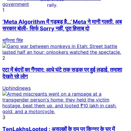
1
‘Meta Algorithm में गड़बड़ है…’ Meta ने मानी गलती, अब
सरकार बोली- सिर्फ Sorry नहीं, पूरा हिसाब दो
सुप्रिया सिंह
2
एटा में बंदरों का गैंगवार: आधे घंटे तक सड़क पर हुई लड़ाई, तमाशा
देखते रहे लोग
Uphindinews
3
TenLakhsLooted : असलहों के दम पर किन्नर के घर में