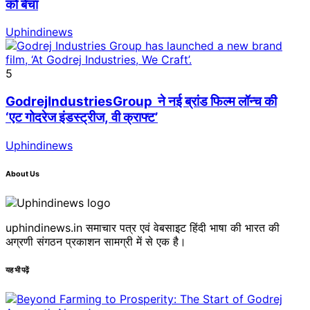
को बेचा
Uphindinews
5
GodrejIndustriesGroup ने नई ब्रांड फिल्म लॉन्च की
‘एट गोदरेज इंडस्ट्रीज, वी क्राफ्ट’
Uphindinews
About Us
uphindinews.in समाचार पत्र एवं वेबसाइट हिंदी भाषा की भारत की
अग्रणी संगठन प्रकाशन सामग्री में से एक है।
यह भी पढ़ें