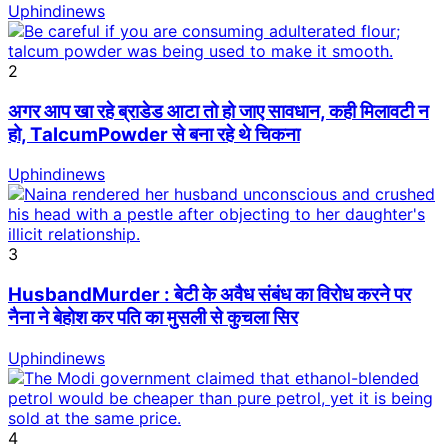
Uphindinews
2
अगर आप खा रहे ब्राडेड आटा तो हो जाए सावधान, कही मिलावटी न
हो, TalcumPowder से बना रहे थे चिकना
Uphindinews
3
HusbandMurder : बेटी के अवैध संबंध का विरोध करने पर
नैना ने बेहोश कर पति का मुसली से कुचला सिर
Uphindinews
4