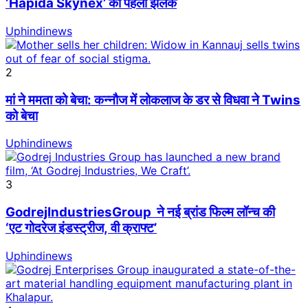
‘Hapida Skynex’ की पहली झलक
Uphindinews
2
मां ने ममता को बेचा: कन्नौज में लोकलाज के डर से विधवा ने Twins
को बेचा
Uphindinews
3
GodrejIndustriesGroup ने नई ब्रांड फिल्म लॉन्च की
‘एट गोदरेज इंडस्ट्रीज, वी क्राफ्ट’
Uphindinews