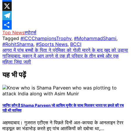
Facebook
X
Telegram
Top News
स्पोर्ट्स
Share
Tagged
#ICCChampionsTrophy
,
#MohammadShami
,
#RohitSharma
,
#Sports News
,
BCCI
Post
आगरा में पांच बच्चों के पिता ने प्रेमिका को गोली मारने के बाद खुद को उड़ाया
गाजियाबाद: मकान में आग लगने से एक ही परिवार के तीन बच्चे और एक
navigation
महिला जिंदा जली
यह भी पढ़ें
जानिए कौन है Shama Parveen जो आसिम मुनीर के सा​थ मिलकर भारत पर हमले की रच
रही थी साजिश
अहमदाबाद। गुजरात एटीएस ने पिछले दिनों अल-कायदा के आनलाइन टेरर
माड्यूल का भंडाभोड़ करते हुए पांच आतंकियों को दबोचा था,…