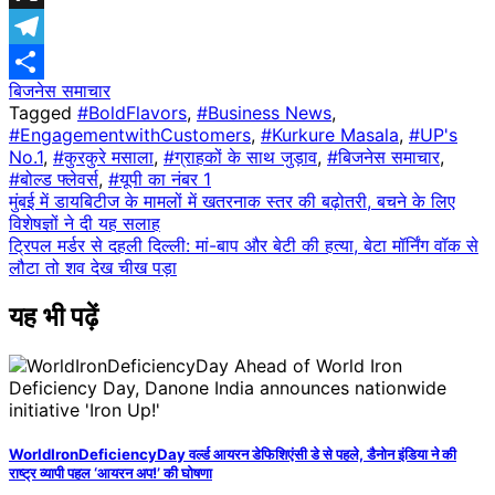
X
Telegram
बिजनेस समाचार
Share
Tagged
#BoldFlavors
,
#Business News
,
#EngagementwithCustomers
,
#Kurkure Masala
,
#UP's
No.1
,
#कुरकुरे मसाला
,
#ग्राहकों के साथ जुड़ाव
,
#बिजनेस समाचार
,
#बोल्ड फ्लेवर्स
,
#यूपी का नंबर 1
Post
मुंबई में डायबिटीज के मामलों में खतरनाक स्तर की बढ़ोतरी, बचने के लिए
विशेषज्ञों ने दी यह सलाह
navigation
ट्रिपल मर्डर से दहली दिल्ली: मां-बाप और बेटी की हत्या, बेटा मॉर्निंग वॉक से
लौटा तो शव देख चीख प​ड़ा
यह भी पढ़ें
WorldIronDeficiencyDay वर्ल्ड आयरन डेफिशिएंसी डे से पहले, डैनोन इंडिया ने की
राष्ट्र व्यापी पहल ‘आयरन अप!’ की घोषणा