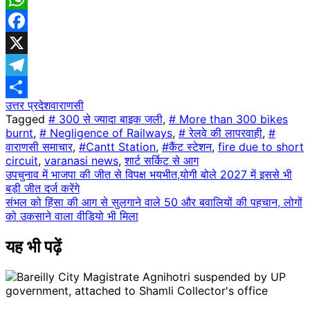
WhatsApp
Facebook
X
Telegram
उत्तर प्रदेश
वाराणसी
Share
Tagged
# 300 से ज्यादा बाइक जली
,
# More than 300 bikes
burnt
,
# Negligence of Railways
,
# रेलवे की लापरवाही
,
#
वाराणसी समाचार
,
#Cantt Station
,
#कैंट स्टेशन
,
fire due to short
circuit
,
varanasi news
,
शार्ट सर्किट से आग
Post
उपचुनाव में भाजपा की जीत से विपक्ष भयभीत,योगी बोले 2027 में इससे भी
बड़ी जीत दर्ज करेंगे
navigation
संभल को हिंसा की आग से सुलगाने वाले 50 और बवालियों की पहचान, लोगों
को उकसाने वाला वीडियो भी मिला
यह भी पढ़ें