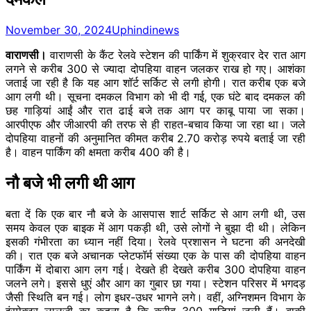
November 30, 2024
Uphindinews
वाराणसी।
वाराणसी के कैंट रेलवे स्टेशन की पार्किंग में शुक्रवार देर रात आग
लगने से करीब 300 से ज्यादा दोपहिया वाहन जलकर राख हो गए। आशंका
जताई जा रही है कि यह आग शॉर्ट सर्किट से लगी होगी। रात करीब एक बजे
आग लगी थी। सूचना दमकल विभाग को भी दी गई, एक घंटे बाद दमकल की
छह गाड़ियां आईं और रात ढाई बजे तक आग पर काबू पाया जा सका।
आरपीएफ और जीआरपी की तरफ से ही राहत-बचाव किया जा रहा था। जले
दोपहिया वाहनों की अनुमानित कीमत करीब 2.70 करोड़ रुपये बताई जा रही
है। वाहन पार्किंग की क्षमता करीब 400 की है।
नौ बजे भी लगी थी आग
बता दें कि एक बार नौ बजे के आसपास शार्ट सर्किट से आग लगी थी, उस
समय केवल एक बाइक में आग पकड़ी थी, उसे लोगों ने बुझा दी थी। लेकिन
इसकी गंभीरता का ध्यान नहीं दिया। रेलवे प्रशासन ने घटना की अनदेखी
की। रात एक बजे अचानक प्लेटफॉर्म संख्या एक के पास की दोपहिया वाहन
पार्किंग में दोबारा आग लग गई। देखते ही देखते करीब 300 दोपहिया वाहन
जलने लगे। इससे धुएं और आग का गुबार छा गया। स्टेशन परिसर में भगदड़
जैसी स्थिति बन गई। लोग इधर-उधर भागने लगे। वहीं, अग्निशमन विभाग के
इंस्पेक्टर लालजी का कहना है कि करीब 300 गाड़ियां जली हैं। बाकी