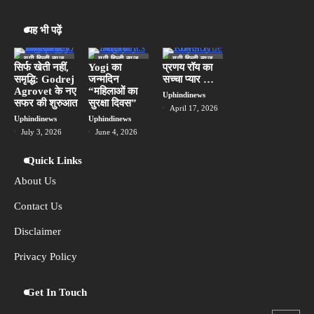
संयंत्र का शुभारंभ किया
Uphindinews
यह भी पढ़ें
3
HP OmniPad 12 भारत में बिक्री के लिए
यूपी हिन्दी न्यूज
यूपी हिन्दी न्यूज
यूपी हिन्दी न्यूज
उपलब्ध, लैपटॉप और टैबलेट का मिलेगा अनुभव
स्पेशल
स्पेशल
स्पेशल
सिर्फ खेती नहीं,
Yogi का
प्रणय रॉय का
समृद्धि: Godrej
जन्मदिन
सच्चा प्यार …
लखनऊ
Uphindinews
Agrovet के नए
“महिलाओं का
Uphindinews
सफर की शुरुआत
सुरक्षा दिवस”
April 17, 2026
Uphindinews
Uphindinews
4
मानसून बना घूमने-फिरने का नया सीजन, छोटी
July 3, 2026
June 4, 2026
यात्राओं को तरजीह दे रहे हैं भारतीय: Airbnb
Uphindinews
Quick Links
About Us
Pakistan’s nefarious ploy : व्यापार बंद होने के
5
बाद भी यूएई के जरिए भारत भेज रहा सामान, हाई
Contact Us
अलर्ट जारी
Uphindinews
Disclaimer
Privacy Policy
Get In Touch