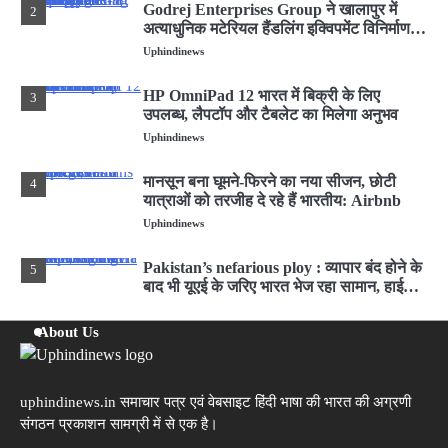
Godrej Enterprises Group ने खालापुर में
2
अत्याधुनिक मटेरियल हैंडलिंग इक्विपमेंट विनिर्माण
संयंत्र का शुभारंभ किया
Uphindinews
HP OmniPad 12 भारत में बिक्री के लिए
3
उपलब्ध, लैपटॉप और टैबलेट का मिलेगा अनुभव
Uphindinews
मानसून बना घूमने-फिरने का नया सीजन, छोटी
4
यात्राओं को तरजीह दे रहे हैं भारतीय: Airbnb
Uphindinews
Pakistan’s nefarious ploy : व्यापार बंद होने के
5
बाद भी यूएई के जरिए भारत भेज रहा सामान, हाई
अलर्ट जारी
Uphindinews
About Us
GodrejIndustriesGroup
1
ने नई ब्रांड फिल्म लॉन्च की
‘एट गोदरेज इंडस्ट्रीज, वी क्राफ्ट’
Uphindinews
uphindinews.in समाचार पत्र एवं वेबसाइट हिंदी भाषा की भारत की अग्रणी
संगठन प्रकाशन सामग्री में से एक है।
Godrej Enterprises Group ने खालापुर में
2
अत्याधुनिक मटेरियल हैंडलिंग इक्विपमेंट विनिर्माण