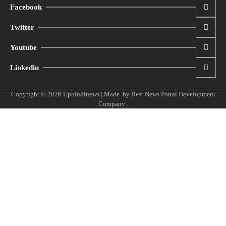
Facebook
Twitter
Youtube
Linkedin
Copyright © 2026
Uphindinews
| Made by
Best News Portal Development
Company
.