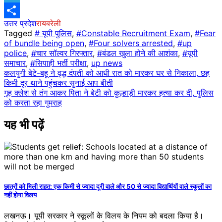
Telegram
उत्तर प्रदेश
रायबरेली
Share
Tagged
# यूपी पुलिस
,
#Constable Recruitment Exam
,
#Fear
of bundle being open
,
#Four solvers arrested
,
#up
police
,
#चार सॉल्वर गिरफ्तार
,
#बंडल खुला होने की आशंका
,
#यूपी
समाचार
,
#सिपाही भर्ती परीक्षा
,
up news
Post
कलयुगी बेटे-बहू ने वृद्ध दंपती को आधी रात को मारकर घर से निकाला, छह
किमी दूर थाने पहुंचकर सुनाई आप बीती
navigation
गृह क्लेश से तंग आकर पिता ने बेटी को कुल्हाड़ी मारकर हत्या कर दी, पुलिस
को करता रहा गुमराह
यह भी पढ़ें
छात्रों को मिली राहत: एक किमी से ज्यादा दूरी वाले और 50 से ज्यादा विद्यार्थियों वाले स्कूलों का
नहीं होगा विलय
लखनऊ। यूपी सरकार ने स्कूलों के विलय के नियम को बदला किया है।