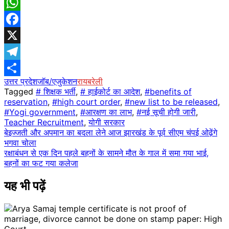
WhatsApp
Facebook
X
Telegram
उत्तर प्रदेश
जॉब/एजुकेशन
रायबरेली
Share
Tagged
# शिक्षक भर्ती
,
# हाईकोर्ट का आदेश
,
#benefits of
reservation
,
#high court order
,
#new list to be released
,
#Yogi government
,
#आरक्षण का लाभ
,
#नई सूची होगी जारी
,
Teacher Recruitment
,
योगी सरकार
Post
बेइज्जती और अपमान का बदला लेने आज झारखंड के पूर्व सीएम चंपई ओढ़ेंगे
भगवा चोला
navigation
रक्षाबंधन से एक दिन पहले बहनों के सामने मौत के गाल में समा गया भाई,
बहनों का फट गया कलेजा
यह भी पढ़ें