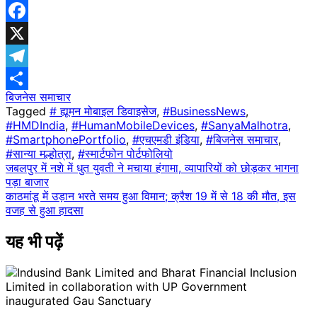
WhatsApp
Facebook
X
Telegram
बिजनेस समाचार
Share
Tagged
# ह्यूमन मोबाइल डिवाइसेज
,
#BusinessNews
,
#HMDIndia
,
#HumanMobileDevices
,
#SanyaMalhotra
,
#SmartphonePortfolio
,
#एचएमडी इंडिया
,
#बिजनेस समाचार
,
#सान्या मल्होत्रा
,
#स्मार्टफोन पोर्टफोलियो
Post
जबलपुर में नशे में धुत युवती ने मचाया हंगामा, व्यापारियों को छोड़कर भागना
पड़ा बाजार
navigation
काठमांडू में उड़ान भरते समय हुआ विमान; क्रैश 19 में से 18 की मौत, इस
वजह से हुआ हादसा
यह भी पढ़ें