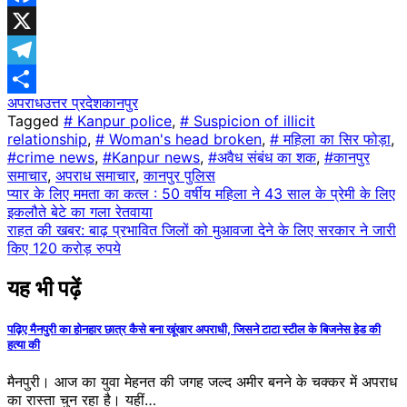
Facebook
X
Telegram
अपराध
उत्तर प्रदेश
​कानपुर
Share
Tagged
# Kanpur police
,
# Suspicion of illicit
relationship
,
# Woman's head broken
,
# महिला का सिर फोड़ा
,
#crime news
,
#Kanpur news
,
#अवैध संबंध का शक
,
#कानपुर
समाचार
,
अपराध समाचार
,
कानपुर पुलिस
Post
प्यार के लिए ममता का कत्ल : 50 वर्षीय महिला ने 43 साल के प्रेमी के लिए
इकलौते बेटे का गला रेतवाया
navigation
राहत की खबर: बाढ़ प्रभावित जिलों को मुआवजा देने के लिए सरकार ने जारी
किए 120 करोड़ रुपये
यह भी पढ़ें
पढ़िए मैनपुरी का होनहार छात्र कैसे बना खूंखार अपराधी, जिसने टाटा स्टील के बिजनेस हेड ​​की
हत्या की
मैनपुरी। आज का युवा मेहनत की जगह जल्द अमीर बनने के चक्कर में अपराध
का रास्ता चुन रहा है। यहीं…