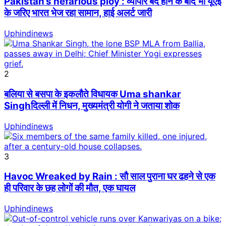
Pakistan’s nefarious ploy : व्यापार बंद होने के बाद भी यूएई
के जरिए भारत भेज रहा सामान, हाई अलर्ट जारी
Uphindinews
2
बलिया से बसपा के इकलौते विधायक Uma shankar
Singhदिल्ली में निधन, मुख्यमंत्री योगी ने जताया शोक
Uphindinews
3
Havoc Wreaked by Rain : सौ साल पुराना घर ढहने से एक
ही परिवार के छह लोगों की मौत, एक घायल
Uphindinews