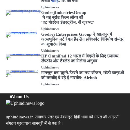
विधवा ने Twins को बेचा
Uphindinews
GodrejIndustriesGroup
2
ने नई ब्रांड फिल्म लॉन्च की
‘एट गोदरेज इंडस्ट्रीज, वी क्राफ्ट’
Uphindinews
Godrej Enterprises Group ने खालापुर में
3
अत्याधुनिक मटेरियल हैंडलिंग इक्विपमेंट विनिर्माण संयंत्र
का शुभारंभ किया
Uphindinews
HP OmniPad 12 भारत में बिक्री के लिए उपलब्ध,
4
लैपटॉप और टैबलेट का मिलेगा अनुभव
Uphindinews
मानसून बना घूमने-फिरने का नया सीजन, छोटी यात्राओं
5
को तरजीह दे रहे हैं भारतीय: Airbnb
Uphindinews
About Us
uphindinews.in समाचार पत्र एवं वेबसाइट हिंदी भाषा की भारत की अग्रणी
संगठन प्रकाशन सामग्री में से एक है।