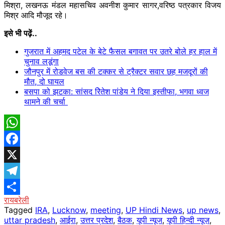
मिश्रा, लखनऊ मंडल महासचिव अवनीश कुमार सागर,वरिष्ठ पत्रकार विजय
मिश्र आदि मौजूद रहे।
इसे भी पढ़ें..
गुजरात में अहमद पटेल के बेटे फैसल बगावत पर उतरे बोले हर हाल में
चुनाव लडूंगा
जौनपुर में रोडवेज बस की टक्कर से ट्रैक्टर सवार छह मजदूरों की
मौत, दो घायल
बसपा को झटका: सांसद रिेतेश पांडेय ने दिया इस्तीफा, भगवा ध्वज
थामने की चर्चा
WhatsApp
Facebook
X
Telegram
रायबरेली
Share
Tagged
IRA
,
Lucknow
,
meeting
,
UP Hindi News
,
up news
,
uttar pradesh
,
आईरा
,
उत्तर प्रदेश
,
बैठक
,
यूपी न्यूज
,
यूपी हिन्दी न्यूज़
,