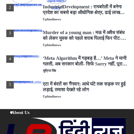
IndustrialDevelopment : रायबरेली में बनेगा
2
प्रदेश का सबसे बड़ा औद्योगिक क्षेत्र, ढाई लाख
लोगों को मिलेगी
Uphindinews
Murder of a young man : मऊ में अवैध संबंध
3
को लेकर युवक को पहले शराब पिलाई फिर पीट-
पीटकर मार डाला
Uphindinews
‘Meta Algorithm में गड़बड़ है…’ Meta ने मानी
4
गलती, अब सरकार बोली- सिर्फ Sorry नहीं, पूरा
हिसाब दो
सुप्रिया सिंह
एटा में बंदरों का गैंगवार: आधे घंटे तक सड़क पर हुई
5
लड़ाई, तमाशा देखते रहे लोग
Uphindinews
EightDeaths : हिमाचल प्रदेश में चंबा जिले में
1
About Us
यात्रियों से भरी बस पलटी, आठ लोगों की मौत, कई
घायल
Uphindinews