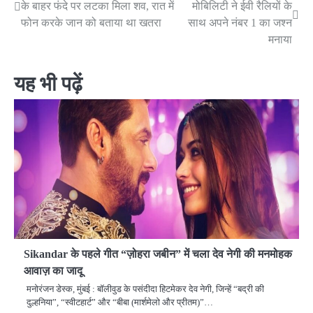
के बाहर फंदे पर लटका मिला शव, रात में
मोबिलिटी ने ईवी रैलियों के
navigation
फोन करके जान को बताया था खतरा
साथ अपने नंबर 1 का जश्न
मनाया
यह भी पढ़ें
Sikandar के पहले गीत “ज़ोहरा जबीन” में चला देव नेगी की मनमोहक
आवाज़ का जादू
मनोरंजन डेस्क, मुंबई : बॉलीवुड के पसंदीदा हिटमेकर देव नेगी, जिन्हें “बद्री की
दुल्हनिया”, “स्वीटहार्ट” और “बीबा (मार्शमेलो और प्रीतम)”…