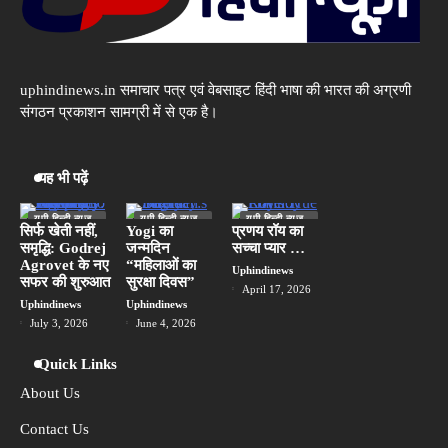
IndustrialDevelopment : रायबरेली में बनेगा
2
प्रदेश का सबसे बड़ा औद्योगिक क्षेत्र, ढाई लाख
लोगों को मिलेगी
Uphindinews
uphindinews.in समाचार पत्र एवं वेबसाइट हिंदी भाषा की भारत की अग्रणी
Murder of a young man : मऊ में अवैध संबंध
3
को लेकर युवक को पहले शराब पिलाई फिर पीट-
संगठन प्रकाशन सामग्री में से एक है।
पीटकर मार डाला
Uphindinews
‘Meta Algorithm में गड़बड़ है…’ Meta ने मानी
यह भी पढ़ें
4
गलती, अब सरकार बोली- सिर्फ Sorry नहीं, पूरा
हिसाब दो
सुप्रिया सिंह
यूपी हिन्दी न्यूज
यूपी हिन्दी न्यूज
यूपी हिन्दी न्यूज
स्पेशल
स्पेशल
स्पेशल
सिर्फ खेती नहीं,
Yogi का
प्रणय रॉय का
समृद्धि: Godrej
जन्मदिन
सच्चा प्यार …
लखनऊ
एटा में बंदरों का गैंगवार: आधे घंटे तक सड़क पर हुई
Agrovet के नए
“महिलाओं का
5
Uphindinews
लड़ाई, तमाशा देखते रहे लोग
सफर की शुरुआत
सुरक्षा दिवस”
April 17, 2026
Uphindinews
Uphindinews
Uphindinews
July 3, 2026
June 4, 2026
Quick Links
About Us
Contact Us