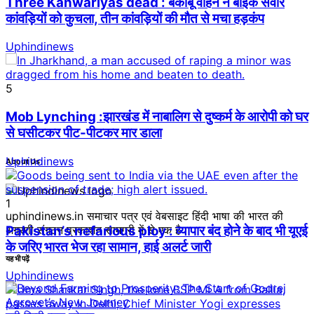
Three Kanwariyas dead : बेकाबू वाहन ने बाइक सवार
कांवड़ियों को कुचला, तीन कांवड़ियों की मौत से मचा हड़कंप
Uphindinews
5
Mob Lynching :झारखंड में नाबालिग से दुष्कर्म के आरोपी को घर
से घसीटकर पीट-पीटकर मार डाला
Uphindinews
About Us
1
uphindinews.in समाचार पत्र एवं वेबसाइट हिंदी भाषा की भारत की
Pakistan’s nefarious ploy : व्यापार बंद होने के बाद भी यूएई
अग्रणी संगठन प्रकाशन सामग्री में से एक है।
के जरिए भारत भेज रहा सामान, हाई अलर्ट जारी
यह भी पढ़ें
Uphindinews