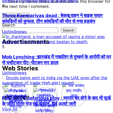
Save my name, email, and website in this browser for
4
the next time I comment.
Three Kanwariyas dead : बेकाबू वाहन ने बाइक सवार
कांवड़ियों को कुचला, तीन कांवड़ियों की मौत से मचा हड़कंप
Search
Search
Uphindinews
Advertisements
5
Mob Lynching :झारखंड में नाबालिग से दुष्कर्म के आरोपी को घर
से घसीटकर पीट-पीटकर मार डाला
Web Stories
Uphindinews
1
अन्य समाचार
Pakistan’s nefarious ploy : व्यापार बंद होने के बाद भी यूएई
के जरिए भारत भेज रहा सामान, हाई अलर्ट जारी
View All