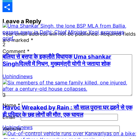
Telegram
Share
Leave a Reply
Your email address will not be published.
Required fields
are marked
*
2
Comment
*
बलिया से बसपा के इकलौते विधायक Uma shankar
Singhदिल्ली में निधन, मुख्यमंत्री योगी ने जताया शोक
Uphindinews
3
Name
*
Havoc Wreaked by Rain : सौ साल पुराना घर ढहने से एक
ही परिवार के छह लोगों की मौत, एक घायल
Email
*
Uphindinews
Website