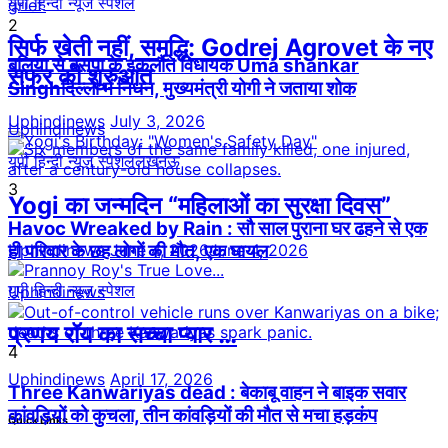
यूपी हिन्दी न्यूज स्पेशल
2
सिर्फ खेती नहीं, समृद्धि: Godrej Agrovet के नए
बलिया से बसपा के इकलौते विधायक Uma shankar
सफर की शुरुआत
Singhदिल्ली में निधन, मुख्यमंत्री योगी ने जताया शोक
Uphindinews
July 3, 2026
Uphindinews
यूपी हिन्दी न्यूज स्पेशल
लखनऊ
3
Yogi का जन्मदिन “महिलाओं का सुरक्षा दिवस”
Havoc Wreaked by Rain : सौ साल पुराना घर ढहने से एक
Uphindinews
June 4, 2026
June 4, 2026
ही परिवार के छह लोगों की मौत, एक घायल
यूपी हिन्दी न्यूज स्पेशल
Uphindinews
प्रणय रॉय का सच्चा प्यार …
4
Uphindinews
April 17, 2026
Three Kanwariyas dead : बेकाबू वाहन ने बाइक सवार
कांवड़ियों को कुचला, तीन कांवड़ियों की मौत से मचा हड़कंप
Quick Links