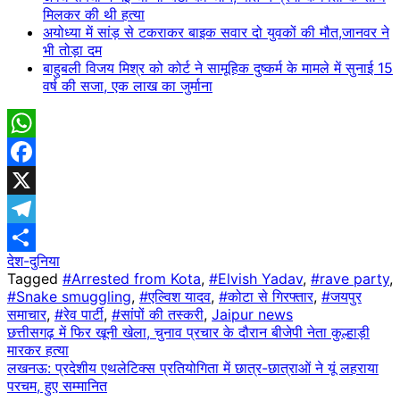
मिलकर की थी हत्या
अयोध्या में सांड़ से टकराकर बाइक सवार दो युवकों की मौत,जानवर ने
भी तोड़ा दम
बाहुबली विजय मिश्र को कोर्ट ने सामूहिक दुष्कर्म के मामले में सुनाई 15
वर्ष की सजा, एक लाख का जुर्माना
WhatsApp
Facebook
X
Telegram
देश-दुनिया
Share
Tagged
#Arrested from Kota
,
#Elvish Yadav
,
#rave party
,
#Snake smuggling
,
#एल्विश यादव
,
#कोटा से गिरफ्तार
,
#जयपुर
समाचार
,
#रेव पार्टी
,
#सांपों की तस्करी
,
Jaipur news
Post
छत्तीसगढ़ में फिर खूनी खेला, चुनाव प्रचार के दौरान बीजेपी नेता कुल्हाड़ी
मारकर हत्या
navigation
लखनऊ: प्रदेशीय एथलेटिक्स प्रतियोगिता में छात्र-छात्राओं ने यूं लहराया
परचम, हुए सम्मानित