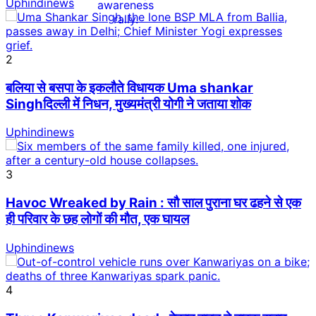
Uphindinews
2
बलिया से बसपा के इकलौते विधायक Uma shankar
Singhदिल्ली में निधन, मुख्यमंत्री योगी ने जताया शोक
Uphindinews
3
Havoc Wreaked by Rain : सौ साल पुराना घर ढहने से एक
ही परिवार के छह लोगों की मौत, एक घायल
Uphindinews
4