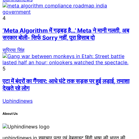
4
‘Meta Algorithm में गड़बड़ है…’ Meta ने मानी गलती, अब
सरकार बोली- सिर्फ Sorry नहीं, पूरा हिसाब दो
सुप्रिया सिंह
5
एटा में बंदरों का गैंगवार: आधे घंटे तक सड़क पर हुई लड़ाई, तमाशा
देखते रहे लोग
Uphindinews
About Us
uphindinews.in समाचार पत्र एवं वेबसाइट हिंदी भाषा की भारत की