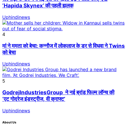
‘Hapida Skynex’ की पहली झलक
Uphindinews
4
मां ने ममता को बेचा: कन्नौज में लोकलाज के डर से विधवा ने Twins
को बेचा
Uphindinews
5
GodrejIndustriesGroup ने नई ब्रांड फिल्म लॉन्च की
‘एट गोदरेज इंडस्ट्रीज, वी क्राफ्ट’
Uphindinews
About Us